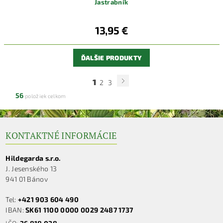
Jastrabník
13,95 €
ĎALŠIE PRODUKTY
1
2
3
56
položiek celkom
KONTAKTNÉ INFORMÁCIE
Hildegarda s.r.o.
J. Jesenského 13
941 01 Bánov
Tel:
+421 903 604 490
IBAN:
SK61 1100 0000 0029 2487 1737