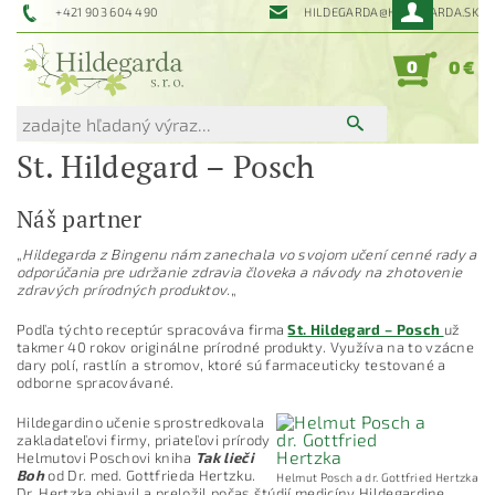
+421 903 604 490
HILDEGARDA@HILDEGARDA.SK
0
0 €
St. Hildegard – Posch
Náš partner
„
Hildegarda z Bingenu nám zanechala vo svojom učení cenné rady a
odporúčania pre udržanie zdravia človeka a návody na zhotovenie
zdravých prírodných produktov.
„
Podľa týchto receptúr spracováva firma
St. Hildegard – Posch
už
takmer 40 rokov originálne prírodné produkty. Využíva na to vzácne
dary polí, rastlín a stromov, ktoré sú farmaceuticky testované a
odborne spracovávané.
Hildegardino učenie sprostredkovala
zakladateľovi firmy, priateľovi prírody
Helmutovi Poschovi kniha
Tak lieči
Boh
od Dr. med. Gottfrieda Hertzku.
Helmut Posch a dr. Gottfried Hertzka
Dr. Hertzka objavil a preložil počas štúdií medicíny Hildegardine