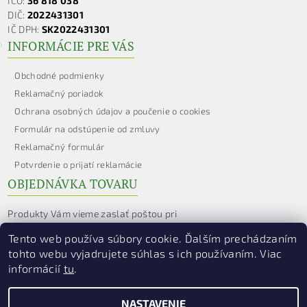
IČO:
36 818 038
DIČ:
2022431301
IČ DPH:
SK2022431301
INFORMÁCIE PRE VÁS
Obchodné podmienky
Reklamačný poriadok
Ochrana osobných údajov a poučenie o cookies
Formulár na odstúpenie od zmluvy
Reklamačný formulár
Potvrdenie o prijatí reklamácie
OBJEDNÁVKA TOVARU
Produkty Vám vieme zaslať poštou pri
objednaní cez e-shop
www.hildegarda.sk
Tento web používa súbory cookie. Ďalším prechádzaním
e-mail:
hildegarda@hildegarda.sk
tohto webu vyjadrujete súhlas s ich používaním. Viac
informácií
tu
.
alebo zavolaním na č. tel.
0903 604 490
NASTAVENIE