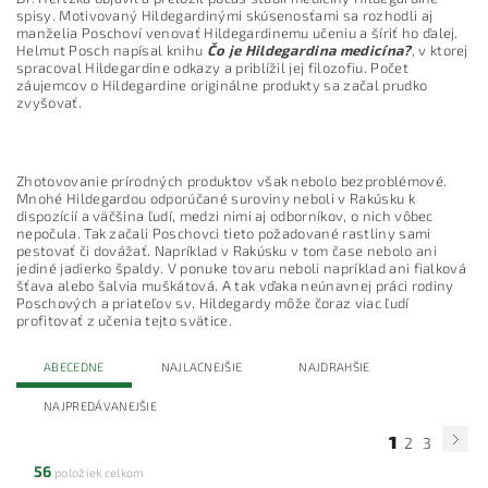
spisy. Motivovaný Hildegardinými skúsenosťami sa rozhodli aj
manželia Poschoví venovať Hildegardinemu učeniu a šíriť ho ďalej.
Helmut Posch napísal knihu
Čo je Hildegardina medicína?
, v ktorej
spracoval Hildegardine odkazy a priblížil jej filozofiu. Počet
záujemcov o Hildegardine originálne produkty sa začal prudko
zvyšovať.
Zhotovovanie prírodných produktov však nebolo bezproblémové.
Mnohé Hildegardou odporúčané suroviny neboli v Rakúsku k
dispozícií a väčšina ľudí, medzi nimi aj odborníkov, o nich vôbec
nepočula. Tak začali Poschovci tieto požadované rastliny sami
pestovať či dovážať. Napríklad v Rakúsku v tom čase nebolo ani
jediné jadierko špaldy. V ponuke tovaru neboli napríklad ani fialková
šťava alebo šalvia muškátová. A tak vďaka neúnavnej práci rodiny
Poschových a priateľov sv. Hildegardy môže čoraz viac ľudí
profitovať z učenia tejto svätice.
ABECEDNE
NAJLACNEJŠIE
NAJDRAHŠIE
NAJPREDÁVANEJŠIE
1
2
3
56
položiek celkom