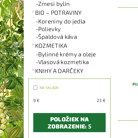
Zmesi bylín
BIO – POTRAVINY
Koreniny do jedla
Polievky
Špaldová káva
KOZMETIKA
Bylinné krémy a oleje
Vlasová kozmetika
KNIHY A DARČEKY
Pi
NA SKLADE
9
€
23
€
POLOŽIEK NA
ZOBRAZENIE:
5