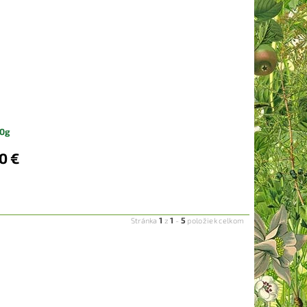
70g
0 €
1
1
5
Stránka
z
-
položiek celkom