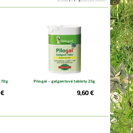
Stránka
z
-
položiek celkom
y 70g
Pilogal – galgantové tablety 25g
 €
9,60 €