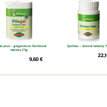
al plus – galgantovo-feniklové
Quitten – dulové tablety 
tablety 25g
22,1
9,60 €