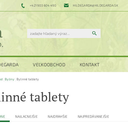
+421 903 604 490
HILDEGARDA@HILDEGARDA.SK
LDEGARDA
VEĽKOOBCHOD
KONTAKT
od
Byliny
Bylinné tablety
linné tablety
DNE
NAJLACNEJŠIE
NAJDRAHŠIE
NAJPREDÁVANEJŠIE