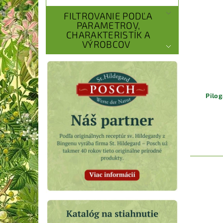
FILTROVANIE PODĽA
PARAMETROV,
CHARAKTERISTÍK A
VÝROBCOV
Pilog