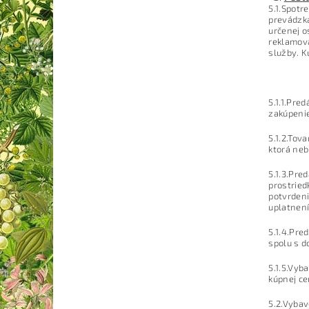
5.1.Spotr
prevádzka
určenej o
reklamova
služby. K
5.1.1.Pre
zakúpenie
5.1.2.Tov
ktorá neb
5.1.3.Pre
prostried
potvrdeni
uplatnení
5.1.4.Pre
spolu s d
5.1.5.Vy
kúpnej ce
5.2.Vybav