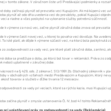
ej v tomto zákone. V záručnom liste určí Predávajúci podmienky a rozsah
né doby začínajú plynúť od prevzatia veci Kupujúcim. Ak má kúpenú vec uv
oba plynúť až odo dňa uvedenia veci do prevádzky, pokiaľ Kupujúci objed
 veci a riadne a včas poskytol na vykonanie služby potrebnú súčinnosť.
jde k výmene za novú vec, začne plynúť záručná doba znova od prevzatia 
jde k výmene časti novej veci, u ktorej to povaha veci dovoľuje. Na uved
i. To isté platí, ak dôjde k výmene súčasti veci, na ktorú bola poskytnutá z
a zo zodpovednosti za vady veci, pre ktoré platí záručná doba, zaniknú, ak
čná doba sa predlžuje o dobu, po ktorú bol tovar v reklamácii. Práva zo zo
ak neboli uplatnené v záručnej dobe.
dväznosti na § 429, ods. 2 zákona č. 513/1991 Zb. Obchodný zákonník v pla
doby v obchodných vzťahoch medzi Predávajúcim a Kupujúcim, ktorý nevys
 akosť tovarov a služieb v dĺžke trvania 12 mesiacov.
zodpovednosti za vady pri veciach, ktoré sa rýchlo kazia, musí Kupujúci up
oba začína plynúť v zmysle ustanovenia Čl. IV, bod 4.1 tohto Reklamačné
p pri uplatňovaní práv zo zodpovednosti za vady (Reklamácia)