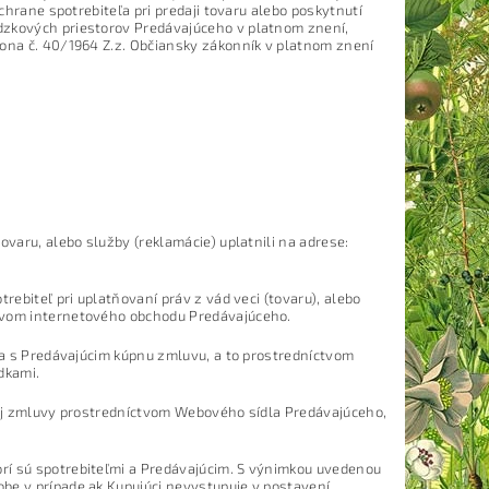
ochrane spotrebiteľa pri predaji tovaru alebo poskytnutí
dzkových priestorov Predávajúceho v platnom znení,
kona č. 40/1964 Z.z. Občiansky zákonník v platnom znení
ovaru, alebo služby (reklamácie) uplatnili na adrese:
rebiteľ pri uplatňovaní práv z vád veci (tovaru), alebo
ctvom internetového obchodu Predávajúceho.
ila s Predávajúcim kúpnu zmluvu, a to prostredníctvom
dkami.
úpnej zmluvy prostredníctvom Webového sídla Predávajúceho,
rí sú spotrebiteľmi a Predávajúcim. S výnimkou uvedenou
be v prípade ak Kupujúci nevystupuje v postavení