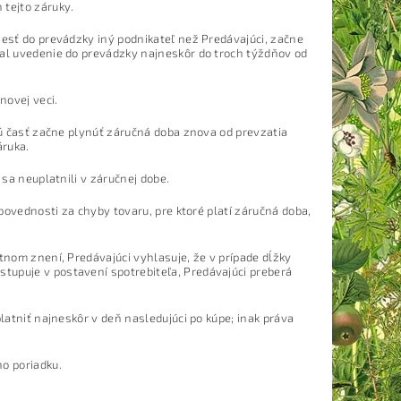
 tejto záruky.
iesť do prevádzky iný podnikateľ než Predávajúci, začne
nal uvedenie do prevádzky najneskôr do troch týždňov od
novej veci.
enú časť začne plynúť záručná doba znova od prevzatia
áruka.
 sa neuplatnili v záručnej dobe.
dpovednosti za chyby tovaru, pre ktoré platí záručná doba,
tnom znení, Predávajúci vyhlasuje, že v prípade dĺžky
tupuje v postavení spotrebiteľa, Predávajúci preberá
latniť najneskôr v deň nasledujúci po kúpe; inak práva
ho poriadku.