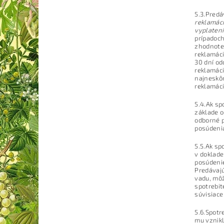
5.3.Predá
reklamác
vyplatení
prípadoch
zhodnoten
reklamáci
30 dní od
reklamáci
najneskôr
reklamáci
5.4.Ak sp
základe 
odborné p
posúdenia
5.5.Ak sp
v doklade
posúdenie
Predávaj
vadu, môž
spotrebit
súvisiac
5.6.Spotr
mu vznikl