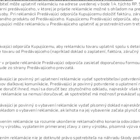
ebiteľ môže uplatniť reklamáciu na adrese uvedenej v bode 1.4. týchto RP. 
rni predávajúceho, v ktorej je prijatie reklamácie možné s ohľadom na p
soby. Pri reklamácii Predávajúci odporúča Kupujúcemu doložiť faktúru, zár
ného produktu od Predávajúceho. Kupujúcemu Predávajúci odporúča, aby p
upujúci môže reklamáciu u Predávajúceho uplatniť aj prostredníctvom tret
dávajúci odporúča Kupujúcemu, aby reklamáciu tovaru uplatnil spolu s de
 tovaru od Predávajúceho (napríklad doklad o zaplatení, faktúra, záručný 
ar v prípade reklamácie Predávajúci odporúča zasielať doporučenou formou
ude zo strany Predávajúceho prevzatá.
dávajúci je povinný pri uplatnení reklamácie vydať spotrebiteľovi potvrde
kov diaľkovej komunikácie, Predávajúci je povinný potvrdenie o uplatnení r
e doručiť ihneď, musí sa doručiť bez zbytočného odkladu, najneskôr však 
 reklamácie sa nemusí doručovať, ak spotrebiteľ má možnosť preukázať 
dávajúci je povinný o vybavení reklamácie vydať písomný doklad najneskôr
okladom o vybavení reklamácie, ak lehota na jej vybavenie začala plynúť
bavením reklamácie sa rozumie ukončenie reklamačného konania odovzda
ny výrobku, vyplatením primeranej zľavy z ceny výrobku, písomná výzva 
ením reklamácie nie je dotknuté právo spotrebiteľa na náhradu škody pod