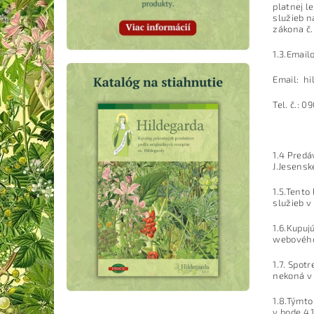
platnej l
služieb n
zákona č.
1.3.Email
Email: hi
Tel. č.: 
1.4 Predá
J.Jesensk
1.5.Tento
služieb v
1.6.Kupuj
webového 
1.7. Spot
nekoná v 
1.8.Týmto
v bode 4.