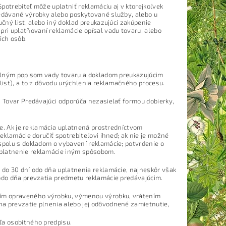
Spotrebiteľ môže uplatniť reklamáciu aj v ktorejkoľvek
redávané výrobky alebo poskytované služby, alebo u
učný list, alebo iný doklad preukazujúci zakúpenie
ri uplatňovaní reklamácie opísal vadu tovaru, alebo
ích osôb.
tailným popisom vady tovaru a dokladom preukazujúcim
list), a to z dôvodu urýchlenia reklamačného procesu.
. Tovar Predávajúci odporúča nezasielať formou dobierky,
nie. Ak je reklamácia uplatnená prostredníctvom
eklamácie doručiť spotrebiteľovi ihneď; ak nie je možné
spolu s dokladom o vybavení reklamácie; potvrdenie o
uplatnenie reklamácie iným spôsobom.
 do 30 dní odo dňa uplatnenia reklamácie, najneskôr však
 odo dňa prevzatia predmetu reklamácie predávajúcim.
ním opraveného výrobku, výmenou výrobku, vrátením
na prevzatie plnenia alebo jej odôvodnené zamietnutie,
ľa osobitného predpisu.