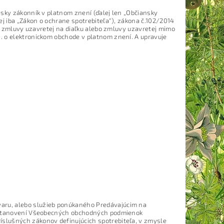
nsky zákonník v platnom znení (ďalej len „Občiansky
ej iba „Zákon o ochrane spotrebiteľa“), zákona č.102/2014
de zmluvy uzavretej na diaľku alebo zmluvy uzavretej mimo
. o elektronickom obchode v platnom znení. A upravuje
ovaru, alebo služieb ponúkaného Predávajúcim na
 ustanovení Všeobecných obchodných podmienok
slušných zákonov definujúcich spotrebiteľa, v zmysle