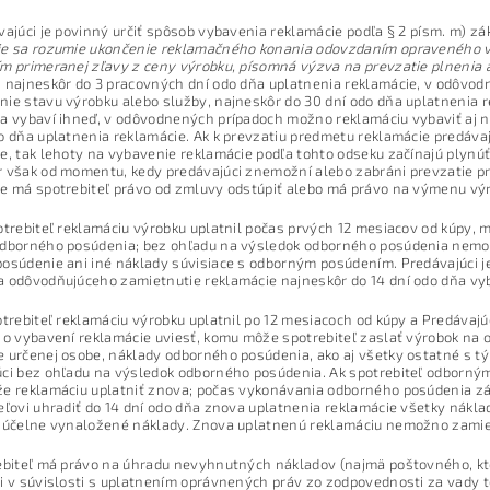
vajúci je povinný určiť spôsob vybavenia reklamácie podľa § 2 písm. m) zá
ie sa rozumie ukončenie reklamačného konania odovzdaním opraveného v
m primeranej zľavy z ceny výrobku, písomná výzva na prevzatie plnenia 
 najneskôr do 3 pracovných dní odo dňa uplatnenia reklamácie, v odôvod
ie stavu výrobku alebo služby, najneskôr do 30 dní odo dňa uplatnenia 
a vybaví ihneď, v odôvodnených prípadoch možno reklamáciu vybaviť aj n
o dňa uplatnenia reklamácie. Ak k prevzatiu predmetu reklamácie predávaj
e, tak lehoty na vybavenie reklamácie podľa tohto odseku začínajú plynú
 však od momentu, kedy predávajúci znemožní alebo zabráni prevzatie p
e má spotrebiteľ právo od zmluvy odstúpiť alebo má právo na výmenu vý
otrebiteľ reklamáciu výrobku uplatnil počas prvých 12 mesiacov od kúpy,
odborného posúdenia; bez ohľadu na výsledok odborného posúdenia nemo
osúdenie ani iné náklady súvisiace s odborným posúdením. Predávajúci j
 odôvodňujúceho zamietnutie reklamácie najneskôr do 14 dní odo dňa vy
otrebiteľ reklamáciu výrobku uplatnil po 12 mesiacoch od kúpy a Predávajúc
 o vybavení reklamácie uviesť, komu môže spotrebiteľ zaslať výrobok na 
 určenej osobe, náklady odborného posúdenia, ako aj všetky ostatné s 
úci bez ohľadu na výsledok odborného posúdenia. Ak spotrebiteľ odborn
e reklamáciu uplatniť znova; počas vykonávania odborného posúdenia zár
eľovi uhradiť do 14 dní odo dňa znova uplatnenia reklamácie všetky nákl
e účelne vynaložené náklady. Znova uplatnenú reklamáciu nemožno zamie
ebiteľ má právo na úhradu nevyhnutných nákladov (najmä poštovného, kto
i v súvislosti s uplatnením oprávnených práv zo zodpovednosti za vady t