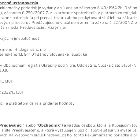
becné ustanovenia
 reklamačný poriadok je vydaný v súlade so zákonom č. 40/1964 Zb. Občia
), zákonom č. 250/2007 Z. z. o ochrane spotrebiteľa v platnom znení (ďal
chrane spotrebiteľa pri predaji tovaru alebo poskytovaní služieb na zákla
vých priestorov Predávajúceho v platnom znení a zákona č. 22/2004 Z. z
ťah medzi Predávajúcim, ktorým je:
vajúcim je spoločnosť
meno: Hildegarda s. r. o.
Jesenského 13, 941 01 Bánov Slovenská republika
v Obchodnom registri Okresný súd Nitra, Oddiel Sro, Vložka číslo 31361/N
18038
2431301
SK2022431301
ci je platiteľom dane z pridanej hodnoty
Predávajúci”
alebo
“Obchodník”
) a každou osobou, ktorá je Kupujúcim t
ídle Predávajúceho, a ktorá vystupuje v pozícii spotrebiteľa v zmysle
ých na Webovom sídle Predávajúceho, tohto Reklamačného poriadku a prí