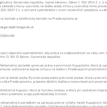
egislatívy Slovenskej republiky, najmä zákonov: Zákon č. 102/2014 Z. z. o 
a základe zmluvy uzavretej na diaľku alebo zmluvy uzavretej mimo prevá
 250/2007 Z.z. o ochrane spotrebiteľa v znení neskorších predpisov a zá
ový kontakt a telefonický kontakt na Predávajúceho je:
ldegarda@hildegarda.sk
0903604490
vajúci odporúča spotrebiteľom, aby práva zo zodpovednosti za vady veci, t
ého 13, 941 01 Bánov, Slovenská republika
 Reklamačný poriadok upravuje práva a povinnosti Kupujúceho, ktorý je spot
 zmysle uzatvorenej kúpnej zmluvy na diaľku s Predávajúcim prostrední
úcim je každá osoba (fyzická osoba alebo právnická osoba), ktorá uzatvor
sídla Predávajúceho, prípadne ďalšími diaľkovo-komunikačnými prostrie
rebiteľom je Kupujúci, ktorý je fyzickou osobou, a ktorý pri uzatváraní k
rámci predmetu svojej podnikateľskej činnosti.
 reklamačným poriadkom sa upravujú právne vzťahy medzi Kupujúcimi, kto
12. tohto Reklamačného poriadku (Vyhlásenie Predávajúceho o záručnej do