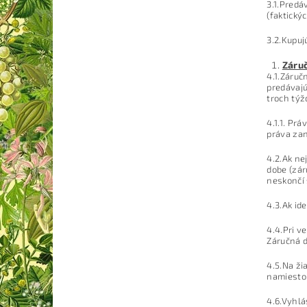
3.1.Predá
(faktický
3.2.Kupuj
Záru
4.1.Záruč
predávajú
troch týž
4.1.1. Pr
práva zan
4.2.Ak ne
dobe (zár
neskončí 
4.3.Ak id
4.4.Pri v
Záručná d
4.5.Na ži
namiesto 
4.6.Vyhl