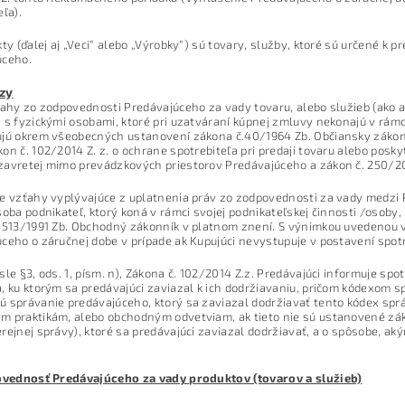
eľa).
kty (ďalej aj „Veci“ alebo „Výrobky“) sú tovary, služby, ktoré sú určené 
úceho.
zy
ťahy zo zodpovednosti Predávajúceho za vady tovaru, alebo služieb (ako 
 s fyzickými osobami, ktoré pri uzatváraní kúpnej zmluvy nekonajú v rámci
jú okrem všeobecných ustanovení zákona č.40/1964 Zb. Občiansky zákonní
on č. 102/2014 Z. z. o ochrane spotrebiteľa pri predaji tovaru alebo posk
avretej mimo prevádzkových priestorov Predávajúceho a zákon č. 250/200
e vzťahy vyplývajúce z uplatnenia práv zo zodpovednosti za vady medzi P
soba podnikateľ, ktorý koná v rámci svojej podnikateľskej činnosti /osoby, 
 513/1991 Zb. Obchodný zákonník v platnom znení. S výnimkou uvedenou 
ceho o záručnej dobe v prípade ak Kupujúci nevystupuje v postavení spotr
sle §3, ods. 1, písm. n), Zákona č. 102/2014 Z.z. Predávajúci informuje sp
, ku ktorým sa predávajúci zaviazal k ich dodržiavaniu, pričom kódexom s
 správanie predávajúceho, ktorý sa zaviazal dodržiavať tento kódex spr
m praktikám, alebo obchodným odvetviam, ak tieto nie sú ustanovené z
rejnej správy), ktoré sa predávajúci zaviazal dodržiavať, a o spôsobe, ak
povednosť Predávajúceho za vady produktov (tovarov a služieb)