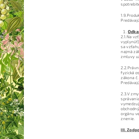
spotrebit
1.9.Produ
Predávaj
Odka
2.1.Na vz
vyplynúť)
sa vzťahu
najmä zák
zmluvy uz
2.2.Právn
fyzická o
zákona č.
Predávajú
2.3.V zmy
správania
vymedzujú
obchodný
orgánu ve
znenie.
III. Zod