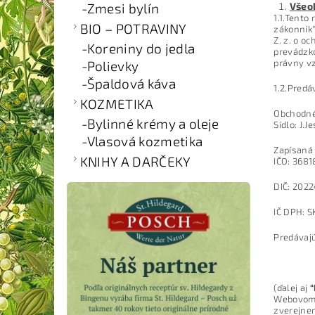
Všeo
Zmesi bylín
1.1.Tento
BIO – POTRAVINY
zákonník“
Z. z. o o
Koreniny do jedla
prevádzko
právny vz
Polievky
Špaldová káva
1.2.Predá
KOZMETIKA
Obchodné 
Bylinné krémy a oleje
Sídlo: J.
Vlasová kozmetika
Zapísaná 
KNIHY A DARČEKY
IČO: 368
DIČ: 202
IČ DPH: 
Predávajú
(ďalej aj
“
Webovom s
zverejnen