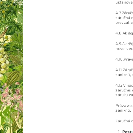
ustanoven
4.7.Záruč
záručná d
prevzatia
4.8.Ak dô
4.9.Ak dô
novej vec
4.10.Práv
4.11.Záru
zaniknú, 
4.12.V na
záručnej 
záruku za
Práva zo 
zaniknú.
Záručná d
Postu