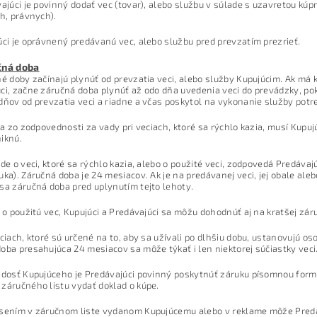
vajúci je povinný dodať vec (tovar), alebo službu v súlade s uzavretou kú
ch, právnych).
úci je oprávnený predávanú vec, alebo službu pred prevzatím prezrieť.
čná doba
né doby začínajú plynúť od prevzatia veci, alebo služby Kupujúcim. Ak má
ci, začne záručná doba plynúť až odo dňa uvedenia veci do prevádzky, po
dňov od prevzatia veci a riadne a včas poskytol na vykonanie služby potr
áva zo zodpovednosti za vady pri veciach, ktoré sa rýchlo kazia, musí Kupuj
iknú.
jde o veci, ktoré sa rýchlo kazia, alebo o použité veci, zodpovedá Predávaj
uka). Záručná doba je 24 mesiacov. Ak je na predávanej veci, jej obale al
sa záručná doba pred uplynutím tejto lehoty.
e o použitú vec, Kupujúci a Predávajúci sa môžu dohodnúť aj na kratšej zár
eciach, ktoré sú určené na to, aby sa užívali po dlhšiu dobu, ustanovujú o
oba presahujúca 24 mesiacov sa môže týkať i len niektorej súčiastky veci
adosť Kupujúceho je Predávajúci povinný poskytnúť záruku písomnou formo
záručného listu vydať doklad o kúpe.
ásením v záručnom liste vydanom Kupujúcemu alebo v reklame môže Predá