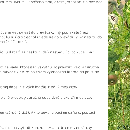
pnou zmluvou t.j. v požadovanej akosti, množstve a bez vád
 kúpenú vec uviesť do prevádzky iný podnikateľ než
kiaľ kupujúci objednal uvedenie do prevádzky najneskôr do
ebnú súčinnosť.
úci uplatniť najneskôr v deň nasledujúci po kúpe; inak
úci za vady, ktoré sa vyskytnú po prevzatí veci v záručnej
ebo návode k nej pripojenom vyznačená lehota na použitie,
učnej dobe, nie však kratšej než 12 mesiacov.
sobitné predpisy záručnú dobu dlhšiu ako 24 mesiacov.
.
u (záručný list). Ak to povaha veci umožňuje, postačí
vajúci poskytnúť záruku presahujúcu rozsah záruky