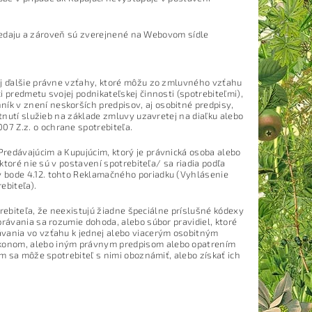
k predaju a zároveň sú zverejnené na Webovom sídle
aj ďalšie právne vzťahy, ktoré môžu zo zmluvného vzťahu
 predmetu svojej podnikateľskej činnosti (spotrebiteľmi),
k v znení neskorších predpisov, aj osobitné predpisy,
ytnutí služieb na základe zmluvy uzavretej na diaľku alebo
7 Z.z. o ochrane spotrebiteľa.
redávajúcim a Kupujúcim, ktorý je právnická osoba alebo
ktoré nie sú v postavení spotrebiteľa/ sa riadia podľa
v bode 4.12. tohto Reklamačného poriadku (Vyhlásenie
ebiteľa).
otrebiteľa, že neexistujú žiadne špeciálne príslušné kódexy
právania sa rozumie dohoda, alebo súbor pravidiel, ktoré
ávania vo vzťahu k jednej alebo viacerým osobitným
ákonom, alebo iným právnym predpisom alebo opatrením
ým sa môže spotrebiteľ s nimi oboznámiť, alebo získať ich