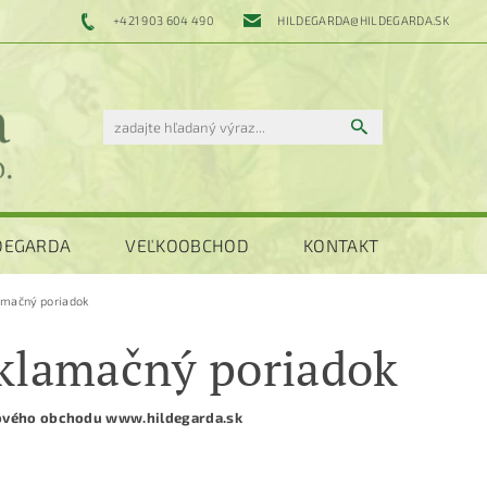
+421 903 604 490
HILDEGARDA@HILDEGARDA.SK
LDEGARDA
VEĽKOOBCHOD
KONTAKT
amačný poriadok
klamačný poriadok
ového obchodu www.hildegarda.sk