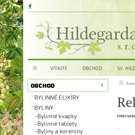
VITAJTE
OBCHOD
SV. HI
Rekl
OBCHOD
Re
BYLINNÉ ELIXÍRY
BYLINY
Bylinné kvapky
Internet
Bylinné tablety
Byliny a koreniny