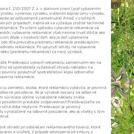
kona č. 250/2007 Z. z. v platnom znení (
pod v
ybavením
ýrobku, výmenou výrobku, vrátením kúpnej ceny výrobku,
alebo jej odôvodnené zamietnutie
) ihneď, v zložitých
nených prípadoch, najmä ak sa vyžaduje zložité technické
reklamácie. Po určení spôsobu vybavenia reklamácie sa
eskôr; vybavenie reklamácie však nesmie trvať dlhšie ako
úcim dôjde v neskorší deň, ako je deň uplatnenia
ť odo dňa prevzatia predmetu reklamácie predávajúcim;
redmetu reklamácie. Po uplynutí lehoty na vybavenie
robku (predmetu reklamácie) za nový výrobok.
 môže Predávajúci vybaviť reklamáciu zamietnutím len na
žno od spotrebiteľa vyžadovať úhradu nákladov na
e povinný poskytnúť spotrebiteľovi kópiu odborného
bavenia reklamácie.
i ju zamietol, osoba, ktorá reklamáciu vybavila, je povinná
odborné posúdenie. Ak je výrobok zaslaný na odborné
tým súvisiace účelne vynaložené náklady znáša
ým posúdením preukáže zodpovednosť Predávajúceho za
učná doba neplynie. Predávajúci je povinný
ady vynaložené na odborné posúdenie, ako aj všetky s tým
tnuť.
ré uhradil pri odosielaní reklamovaného tovaru), ktoré
ovarov a služieb. V prípade odstúpenia od zmluvy z