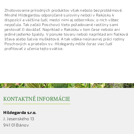
Zhotovovanie prírodných produktov však nebolo bezproblémové.
Mnohé Hildegardou odporúčané suroviny neboli v Rakúsku k
dispozícií a väčšina ľudí, medzi nimi aj odborníkov, o nich vôbec
nepočula. Tak začali Poschovci tieto požadované rastliny sami
pestovať či dovážať. Napríklad v Rakúsku v tom čase nebolo ani
jediné jadierko špaldy. V ponuke tovaru neboli napríklad ani fialková
šťava alebo šalvia muškátová. A tak vďaka neúnavnej práci rodiny
Poschových a priateľov sv. Hildegardy môže čoraz viac ľudí
profitovať z učenia tejto svätice.
KONTAKTNÉ INFORMÁCIE
Hildegarda s.r.o.
J. Jesenského 13
941 01 Bánov