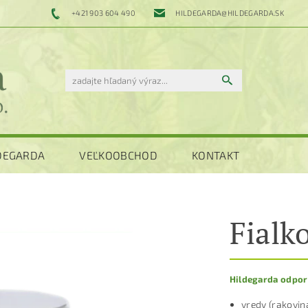
+421 903 604 490
HILDEGARDA@HILDEGARDA.SK
LDEGARDA
VEĽKOOBCHOD
KONTAKT
Fialk
Hildegarda odpor
vredy (rakovin