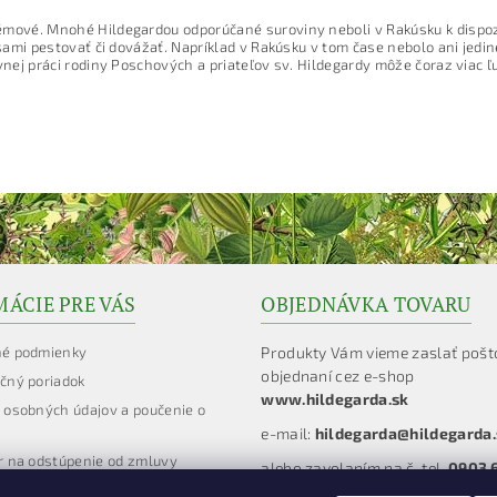
ové. Mnohé Hildegardou odporúčané suroviny neboli v Rakúsku k dispozíci
ami pestovať či dovážať. Napríklad v Rakúsku v tom čase nebolo ani jediné
ej práci rodiny Poschových a priateľov sv. Hildegardy môže čoraz viac ľud
ÁCIE PRE VÁS
OBJEDNÁVKA TOVARU
é podmienky
Produkty Vám vieme zaslať pošt
objednaní cez e-shop
čný poriadok
www.hildegarda.sk
 osobných údajov a poučenie o
e-mail:
hildegarda@hildegarda.
r na odstúpenie od zmluvy
alebo zavolaním na č. tel.
0903 
čný formulár