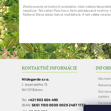
Zhotovovanie prírodných produktov však nebolo bezproblém
nepočula. Tak začali Poschovci tieto požadované rastliny s
fialková šťava alebo šalvia muškátová. A tak vďaka neúnavn
KONTAKTNÉ INFORMÁCIE
INFORM
Obchodn
Hildegarda s.r.o.
J. Jesenského 13
Reklama
941 01 Bánov
Ochrana
cookies
Tel:
+421 903 604 490
Formulá
IBAN:
SK61 1100 0000 0029 2487 1737
Reklama