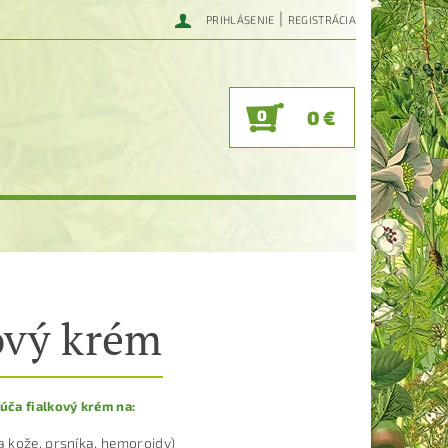
|
PRIHLÁSENIE
REGISTRÁCIA
0
0 €
ový krém
úča fialkový krém na:
a kože, prsníka, hemoroidy)