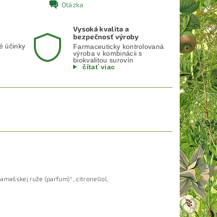
Otázka
Vysoká kvalita a
bezpečnosť výroby
é účinky
Farmaceuticky kontrolovaná
výroba v kombinácii s
biokvalitou surovín
čítať viac
 damašskej ruže (parfum)*, citronellol,