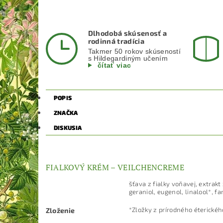
Dlhodobá skúsenosť a
rodinná tradícia
Takmer 50 rokov skúseností
s Hildegardiným učením
čítať viac
POPIS
ZNAČKA
DISKUSIA
FIALKOVÝ KRÉM – VEILCHENCREME
šťava z fialky voňavej, extrakt 
geraniol, eugenol, linalool*, fa
*Zložky z prírodného éterickéh
Zloženie