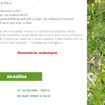
ej žľazy
atických uzlín
apr. po operáciách)
 podráždenej pokožky (napr. po uštipnutí hmyzu)
hranu pre tvár a telo
de rakovina alebo iné červy rozožierajú človeka, masti
týmto krémom a ona (rakovina) zomrie, keď z toho ochutná.
kde človek trpí, natieraj s touto masťou. A keď niekto trpí na
 s tým čelo naprieč.“ –
Hildegarda z Bingenu
Momentálne nedostupné
ST. HILDEGARD – POSCH
BYLINNÉ KRÉMY A OLEJE