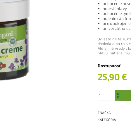
ochorenie prsn
bolesti hlavy
ochorenie lymf
hojenie rán (n
pre upokojenie
univerzálnu oc
„Miesto na tele, k
dookola a na to s 
Ale aj iné vredy , 
hlavu, natieraj mu
Dostupnosť
25,90 €
ZNAČKA
KATEGÓRIA