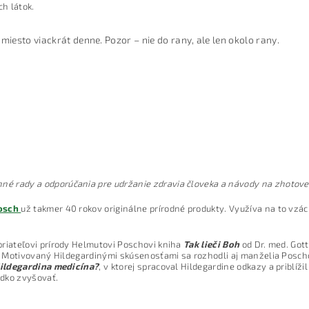
ch látok.
miesto viackrát denne. Pozor – nie do rany, ale len okolo rany.
né rady a odporúčania pre udržanie zdravia človeka a návody na zhotove
Posch
už takmer 40 rokov originálne prírodné produkty. Využíva na to vzácn
priateľovi prírody Helmutovi Poschovi kniha
Tak lieči Boh
od Dr. med. Gott
isy. Motivovaný Hildegardinými skúsenosťami sa rozhodli aj manželia Posc
ildegardina medicína?
, v ktorej spracoval Hildegardine odkazy a priblížil 
udko zvyšovať.