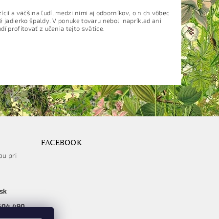
í a väčšina ľudí, medzi nimi aj odborníkov, o nich vôbec
 jadierko špaldy. V ponuke tovaru neboli napríklad ani
í profitovať z učenia tejto svätice.
FACEBOOK
ou pri
sk
604 490