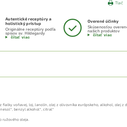
Tlač
Autentické receptúry a
Overené účinky
holistický prístup
Skúsenosťou overen
Originálne receptúry podľa
našich produktov
spisov sv. Hildegardy
čítať viac
čítať viac
z fialky voňavej, loj, lanolín, olej z olivovníka európskeho, alkohol, olej z
rnesol*, benzyl alkohol*, citral*
o ružového oleja.