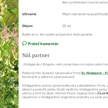
Bez syntetických konzervačný
Užívanie
Masť vtierame na postihnuté 
Objem
50 ml
Buďte prvý, kto napíše príspevok k tejto položke.
Pridať komentár
Náš partner
„
Hildegarda z Bingenu nám zanechala vo svojom učení cen
Podľa týchto receptúr spracováva firma
St. Hildegard – 
testované a odborne spracovávané.
Hildegardino učenie sprostredkovala zakladateľovi firmy, 
objavil a preložil počas štúdií medicíny Hildegardine sp
učeniu a šíriť ho ďalej. Helmut Posch napísal knihu
Čo je H
záujemcov o Hildegardine originálne produkty sa začal pr