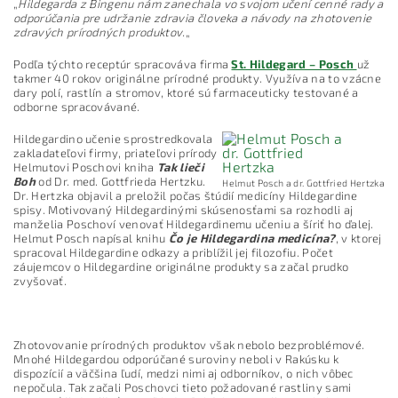
„
Hildegarda z Bingenu nám zanechala vo svojom učení cenné rady a
odporúčania pre udržanie zdravia človeka a návody na zhotovenie
zdravých prírodných produktov.
„
Podľa týchto receptúr spracováva firma
St. Hildegard – Posch
už
takmer 40 rokov originálne prírodné produkty. Využíva na to vzácne
dary polí, rastlín a stromov, ktoré sú farmaceuticky testované a
odborne spracovávané.
Hildegardino učenie sprostredkovala
zakladateľovi firmy, priateľovi prírody
Helmutovi Poschovi kniha
Tak lieči
Boh
od Dr. med. Gottfrieda Hertzku.
Helmut Posch a dr. Gottfried Hertzka
Dr. Hertzka objavil a preložil počas štúdií medicíny Hildegardine
spisy. Motivovaný Hildegardinými skúsenosťami sa rozhodli aj
manželia Poschoví venovať Hildegardinemu učeniu a šíriť ho ďalej.
Helmut Posch napísal knihu
Čo je Hildegardina medicína?
, v ktorej
spracoval Hildegardine odkazy a priblížil jej filozofiu. Počet
záujemcov o Hildegardine originálne produkty sa začal prudko
zvyšovať.
Zhotovovanie prírodných produktov však nebolo bezproblémové.
Mnohé Hildegardou odporúčané suroviny neboli v Rakúsku k
dispozícií a väčšina ľudí, medzi nimi aj odborníkov, o nich vôbec
nepočula. Tak začali Poschovci tieto požadované rastliny sami