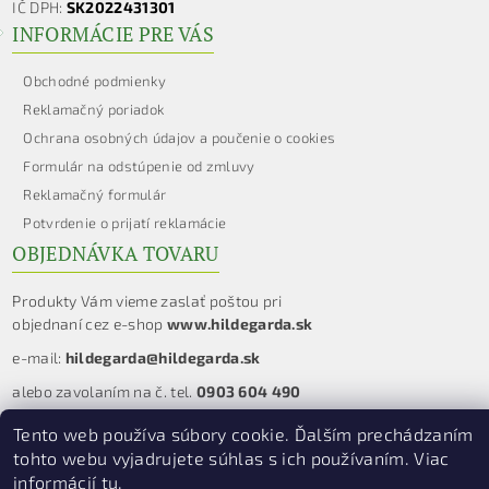
IČ DPH:
SK2022431301
INFORMÁCIE PRE VÁS
Obchodné podmienky
Reklamačný poriadok
Ochrana osobných údajov a poučenie o cookies
Formulár na odstúpenie od zmluvy
Reklamačný formulár
Potvrdenie o prijatí reklamácie
OBJEDNÁVKA TOVARU
Produkty Vám vieme zaslať poštou pri
objednaní cez e-shop
www.hildegarda.sk
e-mail:
hildegarda@hildegarda.sk
alebo zavolaním na č. tel.
0903 604 490
Tento web používa súbory cookie. Ďalším prechádzaním
tohto webu vyjadrujete súhlas s ich používaním. Viac
2026 © Hildegarda.sk, všetky práva vyhradené
informácií
tu
.