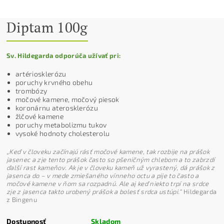
Diptam 100g
Sv. Hildegarda odporúča užívať pri:
artériosklerózu
poruchy krvného obehu
trombózy
močové kamene, močový piesok
koronárnu aterosklerózu
žlčové kamene
poruchy metabolizmu tukov
vysoké hodnoty cholesterolu
„Keď v človeku začínajú rásť močové kamene, tak rozbije na prášok
jasenec a zje tento prášok často so pšeničným chlebom a to zabrzdí
ďalší rast kameňov. Ak je v človeku kameň už vyrastený, dá prášok z
jasenca do – v mede zmiešaného vínneho octu a pije to často a
močové kamene v ňom sa rozpadnú. Ale aj keď niekto trpí na srdce
zje z jasenca takto urobený prášok a bolesť srdca ustúpi.“
Hildegarda
z Bingenu
Dostupnosť
Skladom