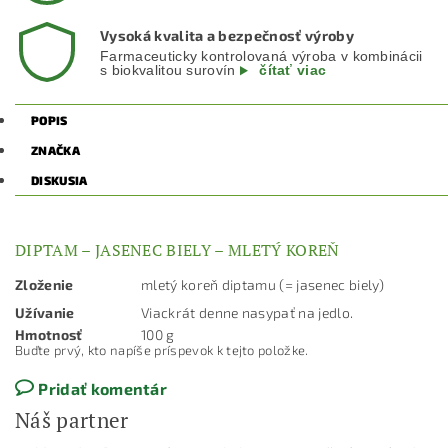
Vysoká kvalita a bezpečnosť výroby
Farmaceuticky kontrolovaná výroba v kombinácii
s biokvalitou surovín
čítať viac
POPIS
ZNAČKA
DISKUSIA
DIPTAM – JASENEC BIELY – MLETÝ KOREŇ
Zloženie
mletý koreň diptamu (= jasenec biely)
Užívanie
Viackrát denne nasypať na jedlo.
Hmotnosť
100 g
Buďte prvý, kto napíše príspevok k tejto položke.
Pridať komentár
Náš partner