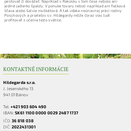
pestovať či dovážať. Napríklad v Rakúsku v tom čase nebolo ani
jediné jadierko špaldy. V ponuke tovaru neboli napríklad ani fialková
šťava alebo šalvia muškátová. A tak vďaka neúnavnej práci rodiny
Poschových a priateľov sv. Hildegardy môže čoraz viac ľudí
profitovať z učenia tejto svätice.
KONTAKTNÉ INFORMÁCIE
Hildegarda s.r.o.
J. Jesenského 13
941 01 Bánov
Tel:
+421 903 604 490
IBAN:
SK61 1100 0000 0029 2487 1737
IČO:
36 818 038
DIČ:
2022431301