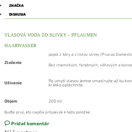
ZNAČKA
DISKUSIA
VLASOVÁ VODA ZO SLIVKY – PFLAUMEN
HAARWASSER
popol z kôry a z listov slivky (Prunus Domesti
Zloženie
Bez chemických, farebných, vôňových a konze
Po umytí vlasov jemne vmasírujte až ku kon
Užívanie
krátko opláchnite.
Objem
200 ml
Buďte prvý, kto napíše príspevok k tejto položke.
Pridať komentár