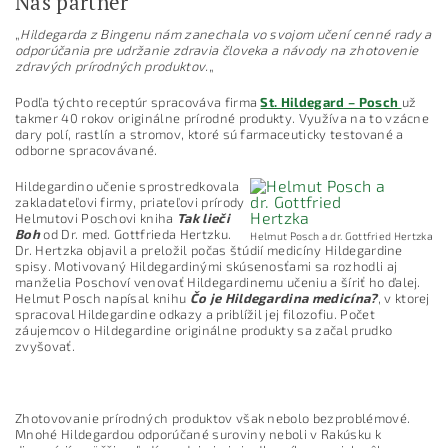
Náš partner
„
Hildegarda z Bingenu nám zanechala vo svojom učení cenné rady a
odporúčania pre udržanie zdravia človeka a návody na zhotovenie
zdravých prírodných produktov.
„
Podľa týchto receptúr spracováva firma
St. Hildegard – Posch
už
takmer 40 rokov originálne prírodné produkty. Využíva na to vzácne
dary polí, rastlín a stromov, ktoré sú farmaceuticky testované a
odborne spracovávané.
Hildegardino učenie sprostredkovala
zakladateľovi firmy, priateľovi prírody
Helmutovi Poschovi kniha
Tak lieči
Boh
od Dr. med. Gottfrieda Hertzku.
Helmut Posch a dr. Gottfried Hertzka
Dr. Hertzka objavil a preložil počas štúdií medicíny Hildegardine
spisy. Motivovaný Hildegardinými skúsenosťami sa rozhodli aj
manželia Poschoví venovať Hildegardinemu učeniu a šíriť ho ďalej.
Helmut Posch napísal knihu
Čo je Hildegardina medicína?
, v ktorej
spracoval Hildegardine odkazy a priblížil jej filozofiu. Počet
záujemcov o Hildegardine originálne produkty sa začal prudko
zvyšovať.
Zhotovovanie prírodných produktov však nebolo bezproblémové.
Mnohé Hildegardou odporúčané suroviny neboli v Rakúsku k