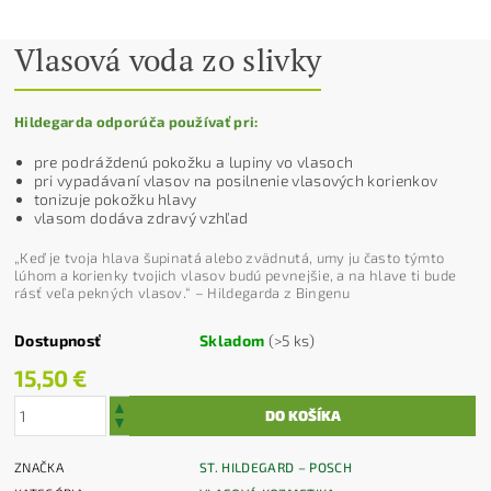
Vlasová voda zo slivky
Hildegarda odporúča používať pri:
pre podráždenú pokožku a lupiny vo vlasoch
pri vypadávaní vlasov na posilnenie vlasových korienkov
tonizuje pokožku hlavy
vlasom dodáva zdravý vzhľad
„Keď je tvoja hlava šupinatá alebo zvädnutá, umy ju často týmto
lúhom a korienky tvojich vlasov budú pevnejšie, a na hlave ti bude
rásť veľa pekných vlasov.“ –
Hildegarda z Bingenu
Dostupnosť
Skladom
(>5 ks)
15,50 €
ZNAČKA
ST. HILDEGARD – POSCH