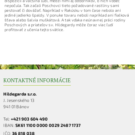
dispozícií a väčšina ľudí, medzi nimi aj odborníkov, o nich vôbec
nepočula. Tak začali Poschovci tieto požadované rastliny sami
pestovať či dovážať. Napríklad v Rakúsku v tom čase nebolo ani
jediné jadierko špaldy. V ponuke tovaru neboli napríklad ani fialková
šťava alebo šalvia muškátová. A tak vďaka neúnavnej práci rodiny
Poschových a priateľov sv. Hildegardy môže čoraz viac ľudí
profitovať z učenia tejto svätice.
KONTAKTNÉ INFORMÁCIE
Hildegarda s.r.o.
J. Jesenského 13
941 01 Bánov
Tel:
+421 903 604 490
IBAN:
SK61 1100 0000 0029 2487 1737
IČO:
36 818 038