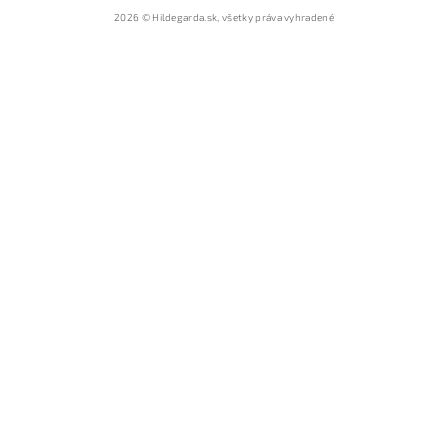
2026 © Hildegarda.sk, všetky práva vyhradené