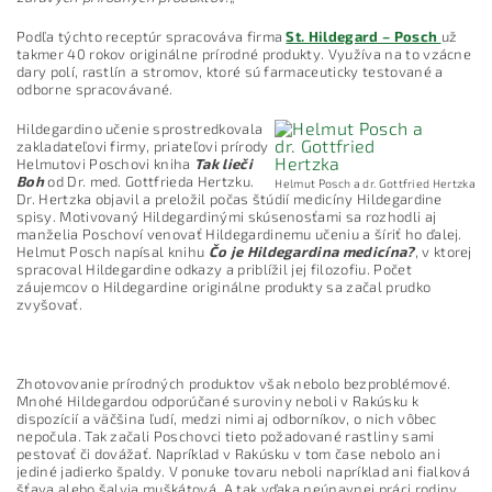
Podľa týchto receptúr spracováva firma
St. Hildegard – Posch
už
takmer 40 rokov originálne prírodné produkty. Využíva na to vzácne
dary polí, rastlín a stromov, ktoré sú farmaceuticky testované a
odborne spracovávané.
Hildegardino učenie sprostredkovala
zakladateľovi firmy, priateľovi prírody
Helmutovi Poschovi kniha
Tak lieči
Boh
od Dr. med. Gottfrieda Hertzku.
Helmut Posch a dr. Gottfried Hertzka
Dr. Hertzka objavil a preložil počas štúdií medicíny Hildegardine
spisy. Motivovaný Hildegardinými skúsenosťami sa rozhodli aj
manželia Poschoví venovať Hildegardinemu učeniu a šíriť ho ďalej.
Helmut Posch napísal knihu
Čo je Hildegardina medicína?
, v ktorej
spracoval Hildegardine odkazy a priblížil jej filozofiu. Počet
záujemcov o Hildegardine originálne produkty sa začal prudko
zvyšovať.
Zhotovovanie prírodných produktov však nebolo bezproblémové.
Mnohé Hildegardou odporúčané suroviny neboli v Rakúsku k
dispozícií a väčšina ľudí, medzi nimi aj odborníkov, o nich vôbec
nepočula. Tak začali Poschovci tieto požadované rastliny sami
pestovať či dovážať. Napríklad v Rakúsku v tom čase nebolo ani
jediné jadierko špaldy. V ponuke tovaru neboli napríklad ani fialková
šťava alebo šalvia muškátová. A tak vďaka neúnavnej práci rodiny