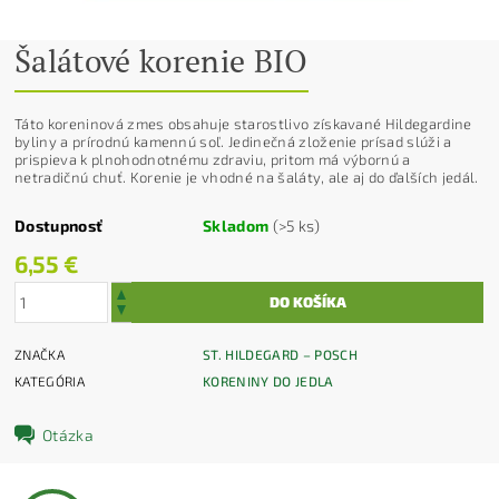
Šalátové korenie BIO
Táto koreninová zmes obsahuje starostlivo získavané Hildegardine
byliny a prírodnú kamennú soľ. Jedinečná zloženie prísad slúži a
prispieva k plnohodnotnému zdraviu, pritom má výbornú a
netradičnú chuť. Korenie je vhodné na šaláty, ale aj do ďalších jedál.
Dostupnosť
Skladom
(>5 ks)
6,55 €
ZNAČKA
ST. HILDEGARD – POSCH
KATEGÓRIA
KORENINY DO JEDLA
Otázka