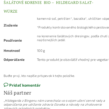
ŠALÁTOVÉ KORENIE BIO – HILDEGARD SALAT-
WÜRZE
kamenná soľ, petržlen*, bazalka*, uhličitan vápe
Zloženie
*Produkty kontrolovaného biologického pestova
na korenenie šalátových dresingov, podľa chuti 
najrôznejších jedál
Používanie
Hmotnosť
100 g
Odporúčanie
Tento produkt je obzvlášť vhodný pre vegeta
Buďte prvý, kto napíše príspevok k tejto položke.
Pridať komentár
Náš partner
„
Hildegarda z Bingenu nám zanechala vo svojom učení cenné rady a
odporúčania pre udržanie zdravia človeka a návody na zhotovenie
zdravých prírodných produktov.
„