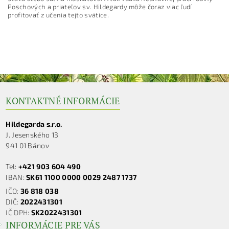
Poschových a priateľov sv. Hildegardy môže čoraz viac ľudí
profitovať z učenia tejto svätice.
KONTAKTNÉ INFORMÁCIE
Hildegarda s.r.o.
J. Jesenského 13
941 01 Bánov
Tel:
+421 903 604 490
IBAN:
SK61 1100 0000 0029 2487 1737
IČO:
36 818 038
DIČ:
2022431301
IČ DPH:
SK2022431301
INFORMÁCIE PRE VÁS