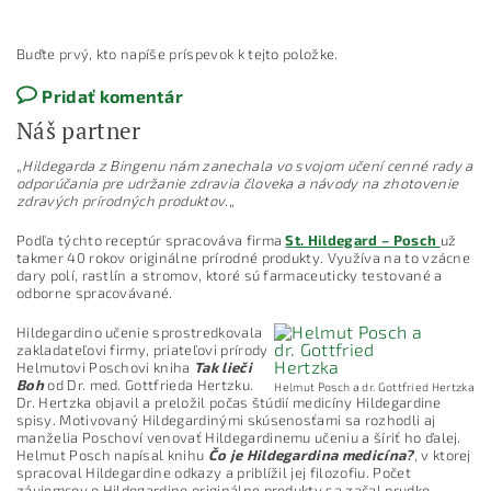
Buďte prvý, kto napíše príspevok k tejto položke.
Pridať komentár
Náš partner
„
Hildegarda z Bingenu nám zanechala vo svojom učení cenné rady a
odporúčania pre udržanie zdravia človeka a návody na zhotovenie
zdravých prírodných produktov.
„
Podľa týchto receptúr spracováva firma
St. Hildegard – Posch
už
takmer 40 rokov originálne prírodné produkty. Využíva na to vzácne
dary polí, rastlín a stromov, ktoré sú farmaceuticky testované a
odborne spracovávané.
Hildegardino učenie sprostredkovala
zakladateľovi firmy, priateľovi prírody
Helmutovi Poschovi kniha
Tak lieči
Boh
od Dr. med. Gottfrieda Hertzku.
Helmut Posch a dr. Gottfried Hertzka
Dr. Hertzka objavil a preložil počas štúdií medicíny Hildegardine
spisy. Motivovaný Hildegardinými skúsenosťami sa rozhodli aj
manželia Poschoví venovať Hildegardinemu učeniu a šíriť ho ďalej.
Helmut Posch napísal knihu
Čo je Hildegardina medicína?
, v ktorej
spracoval Hildegardine odkazy a priblížil jej filozofiu. Počet
záujemcov o Hildegardine originálne produkty sa začal prudko