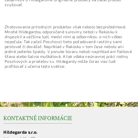
zvyšovať.
Zhotovovanie prírodných produktov však nebolo bezproblémové.
Mnohé Hildegardou odporúčané suroviny neboli v Rakúsku k
dispozícií a väčšina ľudí, medzi nimi aj odborníkov, o nich vôbec
nepočula. Tak začali Poschovci tieto požadované rastliny sami
pestovať či dovážať. Napríklad v Rakúsku v tom čase nebolo ani
jediné jadierko špaldy. V ponuke tovaru neboli napríklad ani fialková
šťava alebo šalvia muškátová. A tak vďaka neúnavnej práci rodiny
Poschových a priateľov sv. Hildegardy môže čoraz viac ľudí
profitovať z učenia tejto svätice.
KONTAKTNÉ INFORMÁCIE
Hildegarda s.r.o.