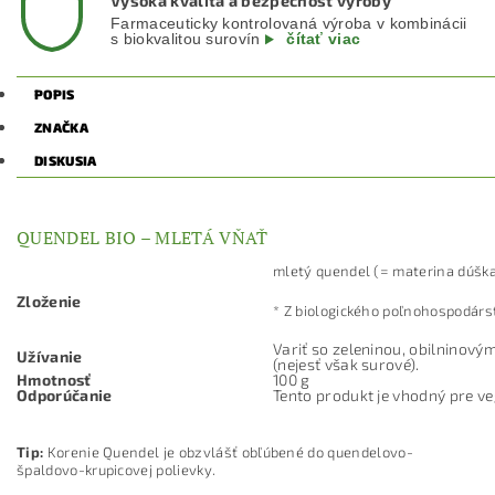
Vysoká kvalita a bezpečnosť výroby
Farmaceuticky kontrolovaná výroba v kombinácii
s biokvalitou surovín
čítať viac
POPIS
ZNAČKA
DISKUSIA
QUENDEL BIO – MLETÁ VŇAŤ
mletý quendel (= materina dúška
Zloženie
* Z biologického poľnohospodár
Variť so zeleninou, obilninov
Užívanie
(nejesť však surové).
Hmotnosť
100 g
Odporúčanie
Tento produkt je vhodný pre v
Tip:
Korenie Quendel je obzvlášť obľúbené do quendelovo-
špaldovo-krupicovej polievky.