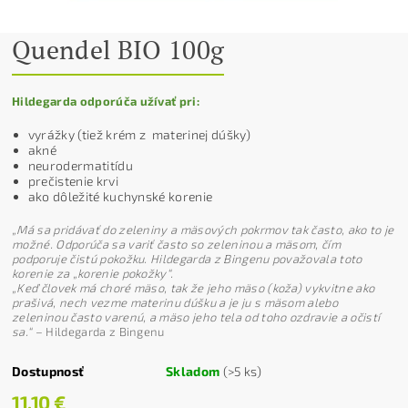
Quendel BIO 100g
Hildegarda odporúča užívať pri:
vyrážky (tiež krém z materinej dúšky)
akné
neurodermatitídu
prečistenie krvi
ako dôležité kuchynské korenie
„Má sa pridávať do zeleniny a mäsových pokrmov tak často, ako to je
možné. Odporúča sa variť často so zeleninou a mäsom, čím
podporuje čistú pokožku. Hildegarda z Bingenu považovala toto
korenie za „korenie pokožky“.
„Keď človek má choré mäso, tak že jeho mäso (koža) vykvitne ako
prašivá, nech vezme materinu dúšku a je ju s mäsom alebo
zeleninou často varenú, a mäso jeho tela od toho ozdravie a očistí
sa.“
–
Hildegarda z Bingenu
Dostupnosť
Skladom
(>5 ks)
11,10 €