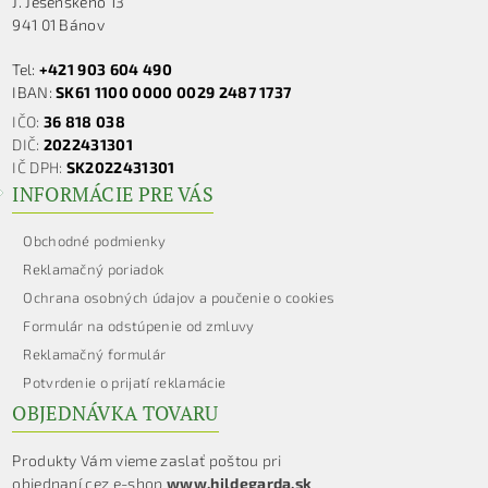
J. Jesenského 13
941 01 Bánov
Tel:
+421 903 604 490
IBAN:
SK61 1100 0000 0029 2487 1737
IČO:
36 818 038
DIČ:
2022431301
IČ DPH:
SK2022431301
INFORMÁCIE PRE VÁS
Obchodné podmienky
Reklamačný poriadok
Ochrana osobných údajov a poučenie o cookies
Formulár na odstúpenie od zmluvy
Reklamačný formulár
Potvrdenie o prijatí reklamácie
OBJEDNÁVKA TOVARU
Produkty Vám vieme zaslať poštou pri
objednaní cez e-shop
www.hildegarda.sk