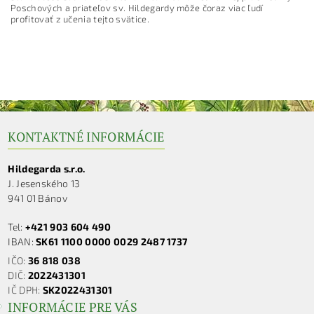
Poschových a priateľov sv. Hildegardy môže čoraz viac ľudí
profitovať z učenia tejto svätice.
KONTAKTNÉ INFORMÁCIE
Hildegarda s.r.o.
J. Jesenského 13
941 01 Bánov
Tel:
+421 903 604 490
IBAN:
SK61 1100 0000 0029 2487 1737
IČO:
36 818 038
DIČ:
2022431301
IČ DPH:
SK2022431301
INFORMÁCIE PRE VÁS