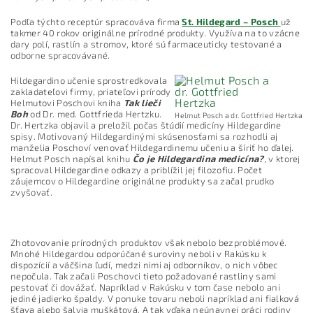
Podľa týchto receptúr spracováva firma
St. Hildegard – Posch
už
takmer 40 rokov originálne prírodné produkty. Využíva na to vzácne
dary polí, rastlín a stromov, ktoré sú farmaceuticky testované a
odborne spracovávané.
Hildegardino učenie sprostredkovala
zakladateľovi firmy, priateľovi prírody
Helmutovi Poschovi kniha
Tak lieči
Boh
od Dr. med. Gottfrieda Hertzku.
Helmut Posch a dr. Gottfried Hertzka
Dr. Hertzka objavil a preložil počas štúdií medicíny Hildegardine
spisy. Motivovaný Hildegardinými skúsenosťami sa rozhodli aj
manželia Poschoví venovať Hildegardinemu učeniu a šíriť ho ďalej.
Helmut Posch napísal knihu
Čo je Hildegardina medicína?
, v ktorej
spracoval Hildegardine odkazy a priblížil jej filozofiu. Počet
záujemcov o Hildegardine originálne produkty sa začal prudko
zvyšovať.
Zhotovovanie prírodných produktov však nebolo bezproblémové.
Mnohé Hildegardou odporúčané suroviny neboli v Rakúsku k
dispozícií a väčšina ľudí, medzi nimi aj odborníkov, o nich vôbec
nepočula. Tak začali Poschovci tieto požadované rastliny sami
pestovať či dovážať. Napríklad v Rakúsku v tom čase nebolo ani
jediné jadierko špaldy. V ponuke tovaru neboli napríklad ani fialková
šťava alebo šalvia muškátová. A tak vďaka neúnavnej práci rodiny