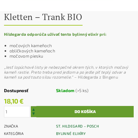
Kletten – Trank BIO
Hildegarda odporúča užívať tento bylinný elixír pri:
močových kameňoch
obličkových kameňoch
močovom piesku
„Jesť lopúchové listy je nebezpečné okrem tých, v ktorých močový
kameň rastie. Preto treba pred jedlom a po jedle piť teplý odvar a
kameň sa pod touto silou rozomelie.“
–
Hildegarda z Bingenu
Dostupnosť
Skladom
(>5 ks)
18,10 €
ZNAČKA
ST. HILDEGARD – POSCH
KATEGÓRIA
BYLINNÉ ELIXÍRY