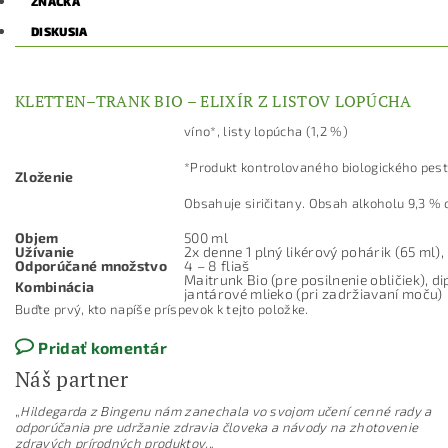
ZNAČKA
DISKUSIA
KLETTEN–TRANK BIO – ELIXÍR Z LISTOV LOPÚCHA
víno*, listy lopúcha (1,2 %)
*Produkt kontrolovaného biologického pes
Zloženie
Obsahuje siričitany. Obsah alkoholu 9,3 % o
Objem
500 ml
Užívanie
2x denne 1 plný likérový pohárik (65 ml),
Odporúčané množstvo
4 – 8 fliaš
Maitrunk Bio
(pre posilnenie obličiek),
di
Kombinácia
jantárové mlieko (pri zadržiavaní moču)
Buďte prvý, kto napíše príspevok k tejto položke.
Pridať komentár
Náš partner
„
Hildegarda z Bingenu nám zanechala vo svojom učení cenné rady a
odporúčania pre udržanie zdravia človeka a návody na zhotovenie
zdravých prírodných produktov.
„