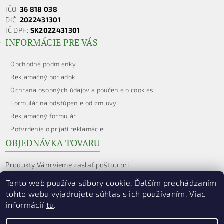
IČO:
36 818 038
DIČ:
2022431301
IČ DPH:
SK2022431301
INFORMÁCIE PRE VÁS
Obchodné podmienky
Reklamačný poriadok
Ochrana osobných údajov a poučenie o cookies
Formulár na odstúpenie od zmluvy
Reklamačný formulár
Potvrdenie o prijatí reklamácie
OBJEDNÁVKA TOVARU
Produkty Vám vieme zaslať poštou pri
objednaní cez e-shop
www.hildegarda.sk
Tento web používa súbory cookie. Ďalším prechádzaním
e-mail:
hildegarda@hildegarda.sk
tohto webu vyjadrujete súhlas s ich používaním. Viac
informácií
tu
.
alebo zavolaním na č. tel.
0903 604 490