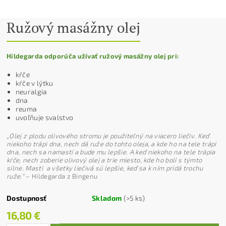
Ružový masážny olej
Hildegarda odporúča užívať ružový masážny olej pri:
kŕče
kŕče v lýtku
neuralgia
dna
reuma
uvoľňuje svalstvo
„Olej z plodu olivového stromu je použiteľný na viacero liečiv. Keď
niekoho trápi dna, nech dá ruže do tohto oleja, a kde ho na tele trápi
dna, nech sa namastí a bude mu lepšie. A keď niekoho na tele trápia
kŕče, nech zoberie olivový olej a trie miesto, kde ho bolí s týmto
silne. Masti a všetky liečivá sú lepšie, keď sa k ním pridá trochu
ruže.“
–
Hildegarda z Bingenu
Dostupnosť
Skladom
(>5 ks)
16,80 €