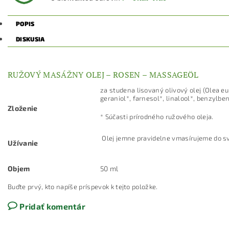
POPIS
DISKUSIA
RUŽOVÝ MASÁŽNY OLEJ – ROSEN – MASSAGEÖL
za studena lisovaný olivový olej (Olea eu
geraniol*, farnesol*, linalool*, benzylbe
Zloženie
* Súčasti prírodného ružového oleja.
Olej jemne pravidelne vmasírujeme do sv
Užívanie
Objem
50 ml
Buďte prvý, kto napíše príspevok k tejto položke.
Pridať komentár