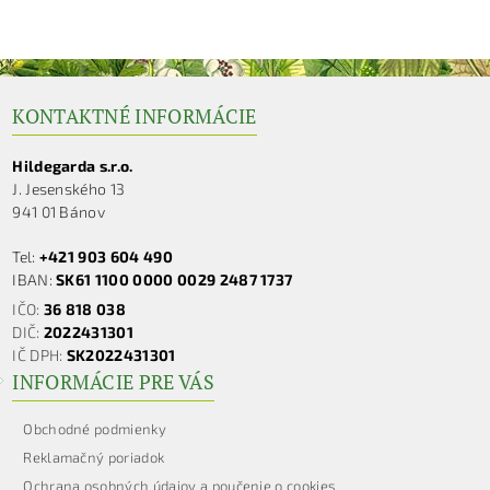
KONTAKTNÉ INFORMÁCIE
Hildegarda s.r.o.
J. Jesenského 13
941 01 Bánov
Tel:
+421 903 604 490
IBAN:
SK61 1100 0000 0029 2487 1737
IČO:
36 818 038
DIČ:
2022431301
IČ DPH:
SK2022431301
INFORMÁCIE PRE VÁS
Obchodné podmienky
Reklamačný poriadok
Ochrana osobných údajov a poučenie o cookies